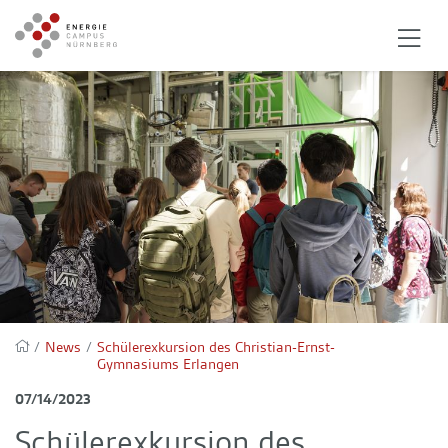
/
News
/
Schülerexkursion des Christian-Ernst-
Gymnasiums Erlangen
07/14/2023
Schülerexkursion des