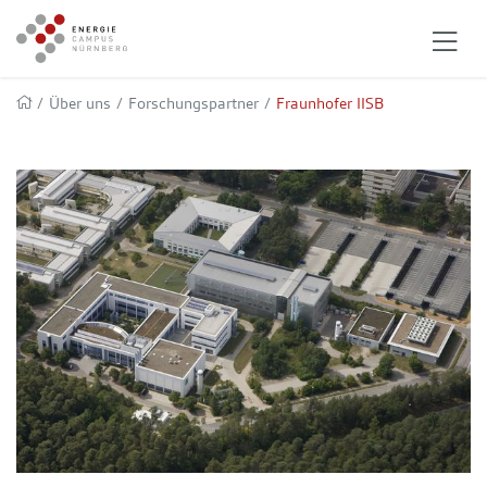
/
Über uns
/
Forschungspartner
/
Fraunhofer IISB