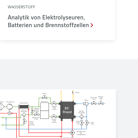
WASSERSTOFF
Analytik von Elektrolyseuren,
Batterien und Brennstoffzellen
Fuel Cell Reference System with Generic Stack
Mesos