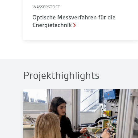
WASSERSTOFF
Optische Messverfahren für die
Energietechnik
Projekthighlights
in motorischen Sprays
DuraFuelCell