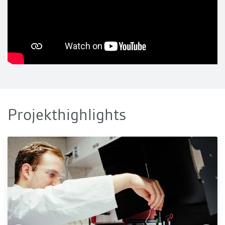
Projekthighlights
LiSea