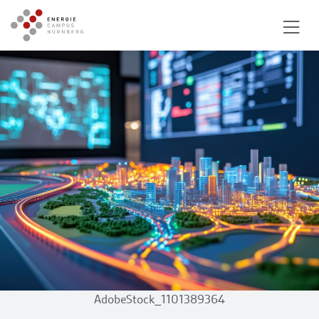
AdobeStock_1101389364