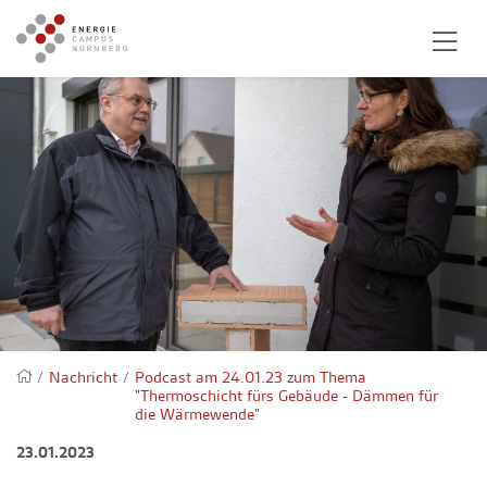
/
Nachricht
/
Podcast am 24.01.23 zum Thema
"Thermoschicht fürs Gebäude - Dämmen für
die Wärmewende"
23.01.2023